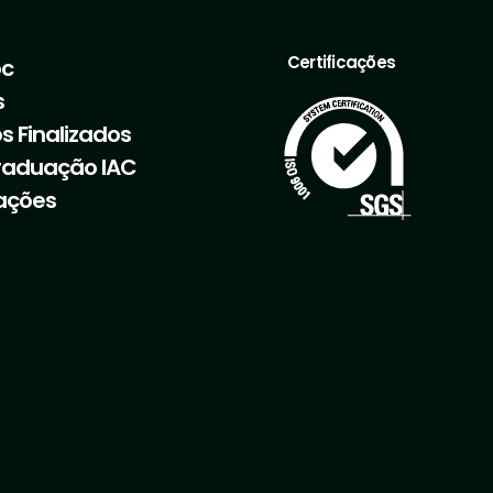
Certificações
oc
s
s Finalizados
raduação IAC
ações
dricos por meio do Uso de