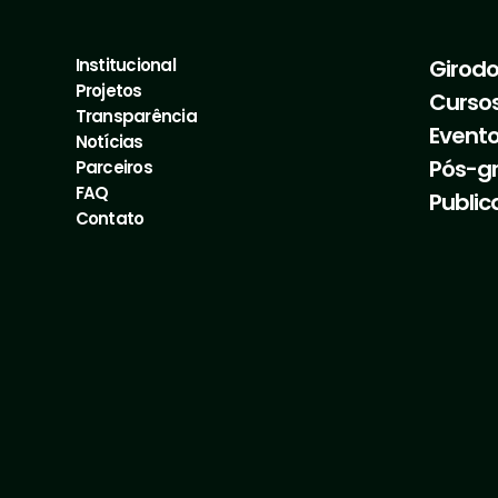
Institucional
Girod
Projetos
Curso
Transparência
Evento
Notícias
Pós-g
Parceiros
FAQ
Public
Contato
s do CBH-RB para Atuação na Gestão de Recursos Hí
e Sistemas de Informações Geográficas Livres