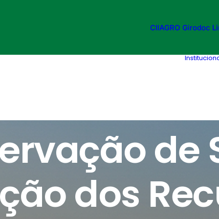
CIIAGRO
Girodoc
L
Institucion
Em
Eventos
•
07.04.2026
•
1 Minuto
ervação de S
eção dos Rec