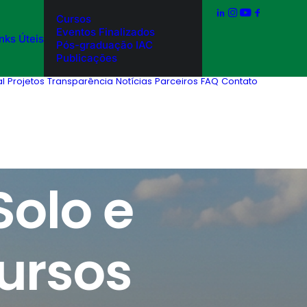
Cursos
Eventos Finalizados
inks Úteis
Pós-graduação IAC
Publicações
al
Projetos
Transparência
Notícias
Parceiros
FAQ
Contato
olo e
ursos