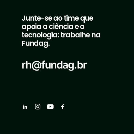
Junte-se ao time que
apoia a ciência e a
tecnologia: trabalhe na
Fundag.
rh@fundag.br
22.04.2026
Capacitação de Membros e Técnico
Ferramentas de Geoprocessamento 