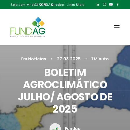
Seja bem-vindo a FUNDAG
CIIAGRO
Girodoc
Links Úteis
Em
Notícias
•
27.08.2025
•
1 Minuto
BOLETIM
AGROCLIMÁTICO
JULHO/ AGOSTO DE
2025
Fundag