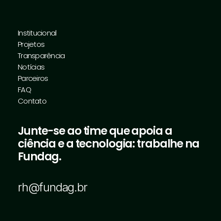
Capacitação de Membros e
Técnicos do CBH-RB para Atuação
na Gestão de Recursos Hídricos
Institucional
por meio do Uso de Ferramentas
Projetos
de Geoprocessamento e Sistemas
Transparência
Notícias
de Informações Geográficas Livres
Parceiros
FAQ
Contato
por Fundag
Junte-se ao time que apoia a
ciência e a tecnologia: trabalhe na
Fundag.
rh@fundag.br