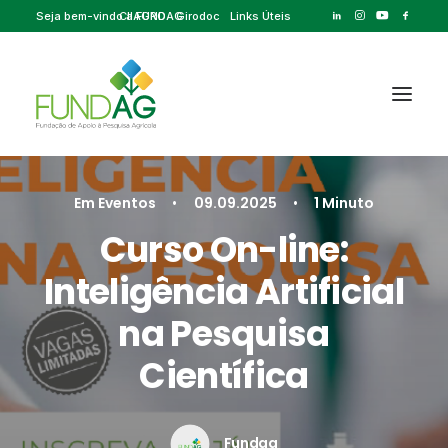
Seja bem-vindo a FUNDAG
CIIAGRO
Girodoc
Links Úteis
Em
Eventos
•
09.09.2025
•
1 Minuto
Curso On-line:
Inteligência Artificial
na Pesquisa
Científica
Fundag