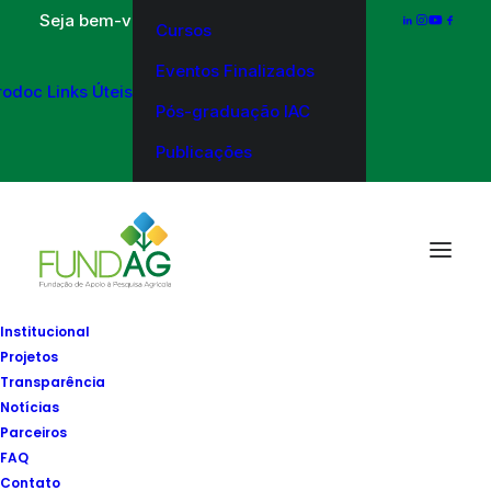
Seja bem-vindo a FUNDAG
Cursos
Eventos Finalizados
rodoc
Links Úteis
Pós-graduação IAC
Publicações
Institucional
Projetos
Transparência
Edital
Notícias
Parceiros
FAQ
Contato